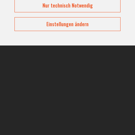
Nur technisch Notwendig
HOTEL / REGION WÄHLEN
Einstellungen ändern
ANZAHL PERSONEN
ANFRAGEN
+43 5442 62066
INFO@HOTEL-ENZIAN.COM
WWW.HOTEL-ENZIAN.COM/